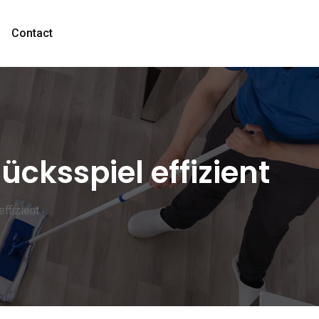
Contact
lücksspiel effizient
effizient