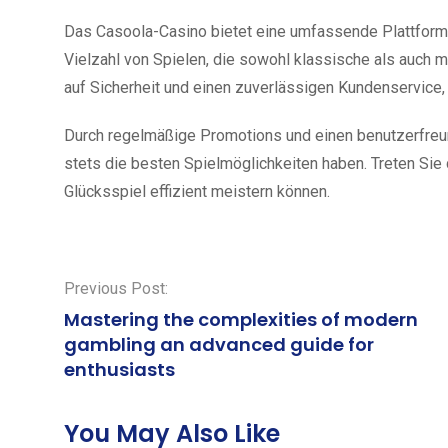
Das Casoola-Casino bietet eine umfassende Plattform f
Vielzahl von Spielen, die sowohl klassische als auch 
auf Sicherheit und einen zuverlässigen Kundenservice, 
Durch regelmäßige Promotions und einen benutzerfreu
stets die besten Spielmöglichkeiten haben. Treten Sie
Glücksspiel effizient meistern können.
Previous Post:
Mastering the complexities of modern
gambling an advanced guide for
enthusiasts
You May Also Like