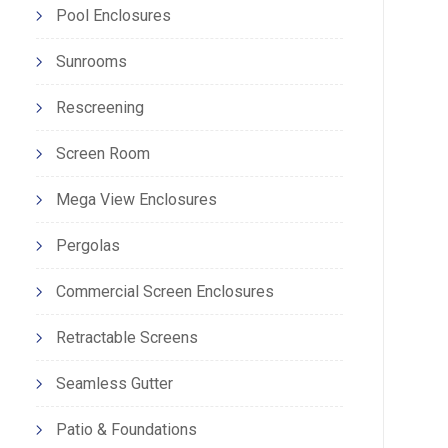
Pool Enclosures
Sunrooms
Rescreening
Screen Room
Mega View Enclosures
Pergolas
Commercial Screen Enclosures
Retractable Screens
Seamless Gutter
Patio & Foundations