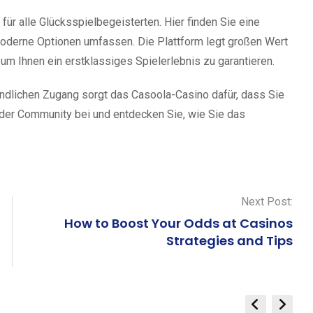
ür alle Glücksspielbegeisterten. Hier finden Sie eine
moderne Optionen umfassen. Die Plattform legt großen Wert
um Ihnen ein erstklassiges Spielerlebnis zu garantieren.
ndlichen Zugang sorgt das Casoola-Casino dafür, dass Sie
 der Community bei und entdecken Sie, wie Sie das
Next Post:
How to Boost Your Odds at Casinos
Strategies and Tips