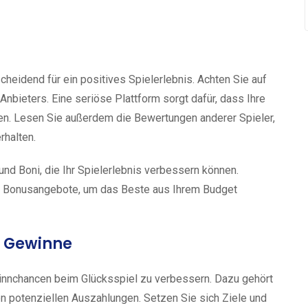
cheidend für ein positives Spielerlebnis. Achten Sie auf
Anbieters. Eine seriöse Plattform sorgt dafür, dass Ihre
en. Lesen Sie außerdem die Bewertungen anderer Spieler,
rhalten.
und Boni, die Ihr Spielerlebnis verbessern können.
nd Bonusangebote, um das Beste aus Ihrem Budget
r Gewinne
winnchancen beim Glücksspiel zu verbessern. Dazu gehört
n potenziellen Auszahlungen. Setzen Sie sich Ziele und